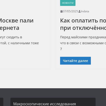
НОВОСТИ
07/05/2025
Indata
Москве пали
Как оплатить п
ернета
при отключённ
гут сходить в
Перед майскими праздника
ртой, с наличными тоже
что в связи с возможными 
7
Читайте далее
Макроскопические исследования