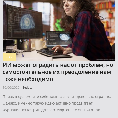
БЛОГ
ИИ может оградить нас от проблем, но
самостоятельное их преодоление нам
тоже необходимо
16/06/2026
Indata
Призыв «усложните себе жизнь» звучит довольно странно.
Однако, именно такую идею активно продвигает
журналистка Кэтрин Джезер-Мортон. Ее статья о так