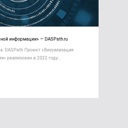
ной информации» — DASPath.ru
а: DASPath Проект «Визуализация
 реализован в 2022 году....