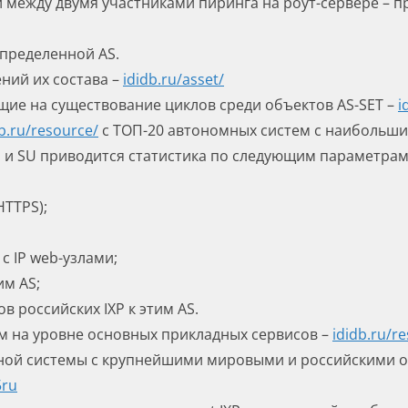
 между двумя участниками пиринга на роут-сервере – п
определенной AS.
ний их состава –
ididb.ru/
asset
/
щие на существование циклов среди объектов AS-SET –
i
b.ru/
resource
/
с ТОП-20 автономных систем с наибольши
РФ и SU приводится статистика по следующим параметрам
HTTPS);
с IP web-узлами;
им AS;
в российских IXP к этим AS.
м на уровне основных прикладных сервисов –
ididb.ru/
re
ной системы с крупнейшими мировыми и российскими о
5ru