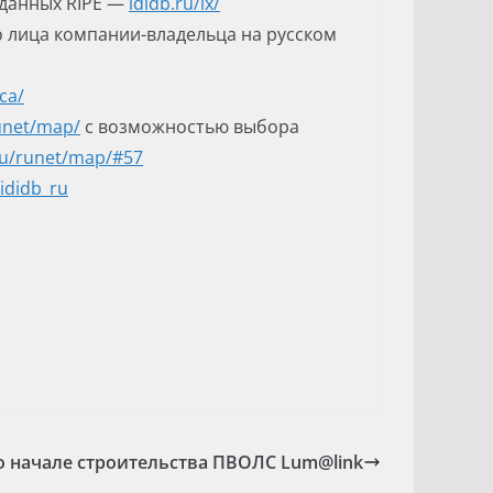
 данных RIPE —
ididb.ru/
ix
/
о лица компании-владельца на русском
-ca
/
unet
/
map
/
с возможностью выбора
ru/runet/map/#57
ididb_ru
 начале строительства ПВОЛС Lum@link