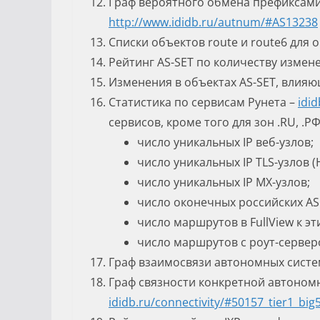
Граф вероятного обмена префиксами
http://www.ididb.ru/autnum
/#AS13238
Списки объектов route и route6 для 
Рейтинг AS-SET по количеству измене
Изменения в объектах AS-SET, влияю
Статистика по сервисам Рунета –
idid
сервисов, кроме того для зон .RU, .
число уникальных IP веб-узлов;
число уникальных IP TLS-узлов (
число уникальных IP MX-узлов;
число оконечных российских AS 
число маршрутов в FullView к эт
число маршрутов с роут-серверо
Граф взаимосвязи автономных систе
Граф связности конкретной автоном
ididb.ru/
connectivity
/#50157_tier1_big