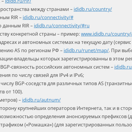
R –
ididb.ru/
rir
/
пространства между странами –
ididb.ru/
country
/
нным RIR –
ididb.ru/
connectivity
/#
о данным RIR –
ididb.ru/
connectivity
/#ru
тву конкретной страны – пример:
www.ididb.ru/country
дресах и автономных системах на текущую дату (сервис 
лению AS по регионам РФ –
ididb.ru/
runet
/
map
/
. При выб
зации-владельцы которых зарегистрированны в этом рег
BGP-связность российских автономных систем –
ididb.ru
ия по числу связей для IPv4 и IPv6;
числу BGP-соседств для различных типов AS (транзитны
в от 100).
метров) –
ididb.ru/
autnum
/
 сторону крупнейших операторов Интернета, так и в сто
возможностью определения анонсируемых префиксов (д
 трафиком («Ромашка») (для зарегистрированных пользо