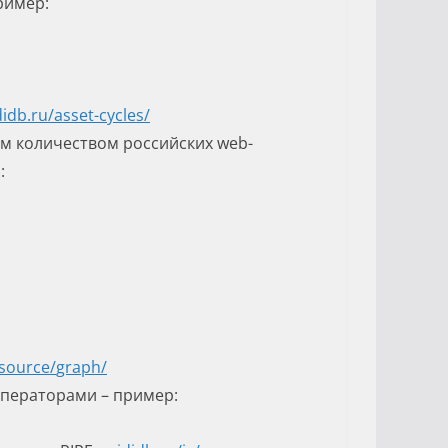
ример:
didb.ru/
asset-cycles
/
м количеством российских web-
:
source
/
graph
/
ператорами – пример: