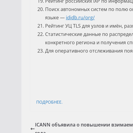
Рейтинг российских IXP по информаци
Поиск автономных систем по полю or
языке —
ididb.ru/
org
/
Рейтинг УЦ TLS для узлов и имён, р
Статистические данные по распред
конкретного региона и получения сп
Для оперативного отслеживания поя
ПОДРОБНЕЕ.
ICANN объявила о повышении взимаемы
года