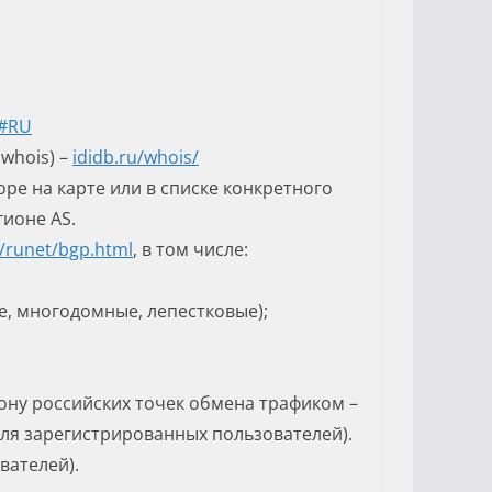
/#RU
whois) –
ididb.ru/
whois
/
оре на карте или в списке конкретного
ионе AS.
/
runet
/bgp.html
, в том числе:
е, многодомные, лепестковые);
рону российских точек обмена трафиком –
ля зарегистрированных пользователей).
вателей).