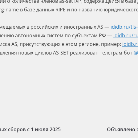
и о количестве членов as-set IXP, содержащейся в базе
g-name в базе данных RIPE и по названию юридическог
азмещаемых в российских и иностранных AS —
ididb.ru/
tls
елению автономных систем по субъектам РФ —
ididb.ru/
r
иска AS, присутствующих в этом регионе, пример:
ididb.
вления новых циклов AS-SET реализован телеграм-бот
@
х сборов с 1 июля 2025
Объявлено о