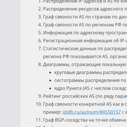
Распределение IP-адресов и AS по RI
Распределение ресурсов адресного 
Граф связности AS по странам по да
Граф связности AS по регионам РФ п
Информация по адресному пространс
Регистрационная информация об IP-а
Статистические данные по распреде
региона РФ показывается AS, органи
Диаграммы, отражающие локальную 
круговые диаграммы распределен
гистограммы распределения по 
ядро Рунета (AS с числом соседст
Рейтинг российских AS (по ряду пара
Граф связности конкретной AS как в
пример:
ididb.ru/
autnum
/#AS50157
с 
Граф BGP-соседства на точке обмена