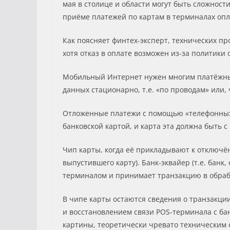
мая в столице и области могут быть сложност
приёме платежей по картам в терминалах опл
Как поясняет финтех-эксперт, технических п
хотя отказ в оплате возможен из-за политики
Мобильный Интернет нужен многим платёжным
данных стационарно, т.е. «по проводам» или, 
Отложенные платежи с помощью «телефонных» 
банковской картой, и карта эта должна быть с
Чип карты, когда её прикладывают к отключё
выпустившего карту). Банк-эквайер (т.е. ба
терминалом и принимает транзакцию в обрабо
В чипе карты остаются сведения о транзакци
и восстановлением связи POS-терминала с бан
картины, теоретически чревато техническим о