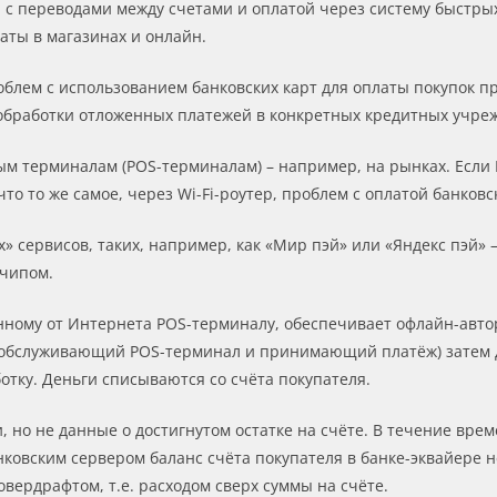
и с переводами между счетами и оплатой через систему быстры
аты в магазинах и онлайн.
роблем с использованием банковских карт для оплаты покупок 
 обработки отложенных платежей в конкретных кредитных учреж
 терминалам (POS-терминалам) – например, на рынках. Если 
что то же самое, через Wi-Fi-роутер, проблем с оплатой банковс
сервисов, таких, например, как «Мир пэй» или «Яндекс пэй» –
 чипом.
нному от Интернета POS-терминалу, обеспечивает офлайн-автор
нк, обслуживающий POS-терминал и принимающий платёж) затем 
тку. Деньги списываются со счёта покупателя.
и, но не данные о достигнутом остатке на счёте. В течение вр
ковским сервером баланс счёта покупателя в банке-эквайере н
вердрафтом, т.е. расходом сверх суммы на счёте.