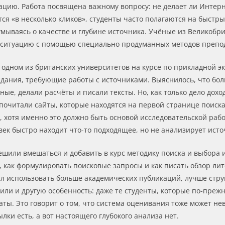
ацию. Работа посвящена важному вопросу: не делает ли Интер
ся «в несколько кликов», студенты часто полагаются на быстры
умываясь о качестве и глубине источника. Учёные из Великобр
ь ситуацию с помощью специально продуманных методов препо
 одном из британских университетов на курсе по прикладной э
адания, требующие работы с источниками. Выяснилось, что бо
ные, делали расчёты и писали тексты. Но, как только дело дох
дпочитали сайты, которые находятся на первой странице поиск
хотя именно это должно быть основой исследовательской работ
к быстро находит что-то подходящее, но не анализирует источ
шили вмешаться и добавить в курс методику поиска и выбора и
как формулировать поисковые запросы и как писать обзор лите
ал использовать больше академических публикаций, лучше стру
тили и другую особенность: даже те студенты, которые по-пре
ты. Это говорит о том, что система оценивания тоже может н
лки есть, а вот настоящего глубокого анализа нет.