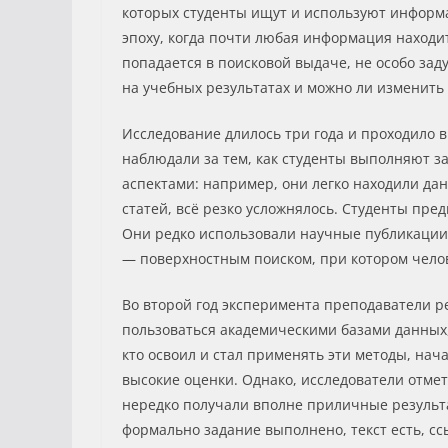
которых студенты ищут и используют информ
эпоху, когда почти любая информация находит
попадается в поисковой выдаче, не особо зад
на учебных результатах и можно ли изменит
Исследование длилось три года и проходило в
наблюдали за тем, как студенты выполняют з
аспектами: например, они легко находили дан
статей, всё резко усложнялось. Студенты пре
Они редко использовали научные публикации, 
— поверхностным поиском, при котором челове
Во второй год эксперимента преподаватели ре
пользоваться академическими базами данных, 
кто освоил и стал применять эти методы, нач
высокие оценки. Однако, исследователи отме
нередко получали вполне приличные результа
формально задание выполнено, текст есть, ссы