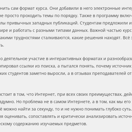
нить сам формат курса. Они добавили в него электронные инт
не просто проходить темы по порядку. Также в программу вкл
елы привычных западных публикаций. Студентам предложили ис
ире и работать с разными типами данных. Важной частью курса
какими трудностями сталкиваются, какие решения находят. Всё
ь.
нно деятельное участие в интерактивных форматах и разнообра
 копировал ссылки из поиска, а пытался понять, почему источни
аких студентов заметно выросли, а в отзывах преподавателей
стоит в том, что Интернет, при всех своих преимуществах, де
здумно. Но проблема не в самом Интернете, а в том, как мы е
ё можно найти за секунду, то и не нужно понимать глубоко сут
ия оценивать, сопоставлять и критически анализировать источ
ческому содержанию изучаемых предметов.