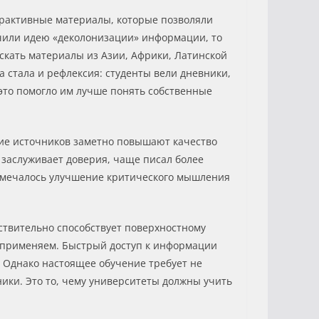
ерактивные материалы, которые позволяли
ючили идею «деколонизации» информации, то
кать материалы из Азии, Африки, Латинской
 стала и рефлексия: студенты вели дневники,
 это помогло им лучше понять собственные
зие источников заметно повышают качество
к заслуживает доверия, чаще писал более
 отмечалось улучшение критического мышления
йствительно способствует поверхностному
го применяем. Быстрый доступ к информации
ь. Однако настоящее обучение требует не
ники. Это то, чему университеты должны учить