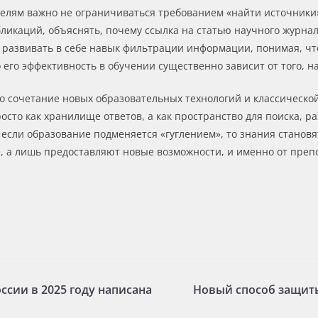
елям важно не ограничиваться требованием «найти источники»
икаций, объяснять, почему ссылка на статью научного журнал
 развивать в себе навык фильтрации информации, понимая, что 
его эффективность в обучении существенно зависит от того, н
о сочетание новых образовательных технологий и классическо
росто как хранилище ответов, а как пространство для поиска, 
о если образование подменяется «гуглением», то знания станов
 а лишь предоставляют новые возможности, и именно от препо
ссии в 2025 году написана
Новый способ защиты