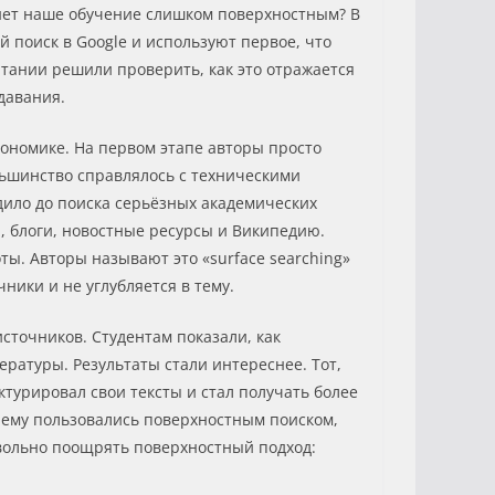
нет наше обучение слишком поверхностным? В
й поиск в Google и используют первое, что
итании решили проверить, как это отражается
давания.
кономике. На первом этапе авторы просто
льшинство справлялось с техническими
одило до поиска серьёзных академических
а, блоги, новостные ресурсы и Википедию.
ы. Авторы называют это «surface searching»
ники и не углубляется в тему.
сточников. Студентам показали, как
ратуры. Результаты стали интереснее. Тот,
ктурировал свои тексты и стал получать более
жнему пользовались поверхностным поиском,
евольно поощрять поверхностный подход: