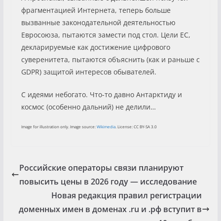
фрагментацией Интернета, теперь больше
вызванные законодательной деятельностью
Евросоюза, пытаются замести под стол. Цели ЕС,
декларируемые как достижение цифрового
суверенитета, пытаются объяснить (как и раньше c
GDPR) защитой интересов обывателей.
С идеями небогато. Что-то давно Антарктиду и
космос (особенно дальний) не делили…
Image for illustration only. Image source:
Wikimedia
. License: CC BY-SA 3.0
Российские операторы связи планируют
повысить цены в 2026 году — исследование
Новая редакция правил регистрации
доменных имен в доменах .ru и .рф вступит в