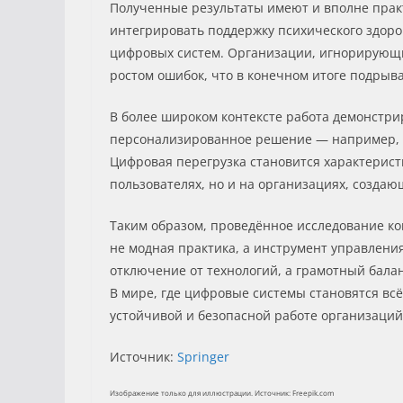
Полученные результаты имеют и вполне прак
интегрировать поддержку психического здор
цифровых систем. Организации, игнорирующие
ростом ошибок, что в конечном итоге подрыва
В более широком контексте работа демонстри
персонализированное решение — например, ка
Цифровая перегрузка становится характеристи
пользователях, но и на организациях, создаю
Таким образом, проведённое исследование ко
не модная практика, а инструмент управлени
отключение от технологий, а грамотный бала
В мире, где цифровые системы становятся вс
устойчивой и безопасной работе организаций
Источник:
Springer
Изображение только для иллюстрации. Источник: Freepik.com