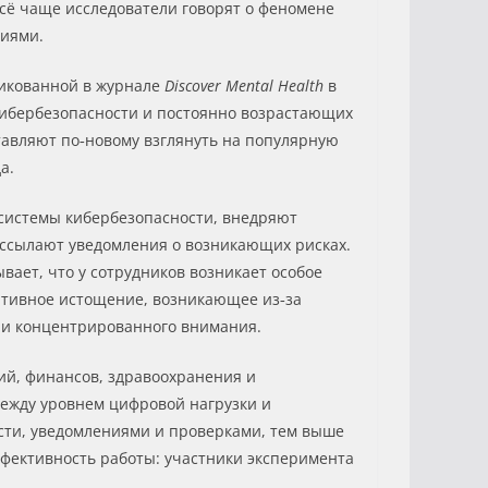
Всё чаще исследователи говорят о феномене
гиями.
ликованной в журнале
Discover Mental Health
в
кибербезопасности и постоянно возрастающих
ставляют по‑новому взглянуть на популярную
а.
системы кибербезопасности, внедряют
ассылают уведомления о возникающих рисках.
вает, что у сотрудников возникает особое
нитивное истощение, возникающее из‑за
 и концентрированного внимания.
ий, финансов, здравоохранения и
между уровнем цифровой нагрузки и
сти, уведомлениями и проверками, тем выше
фективность работы: участники эксперимента