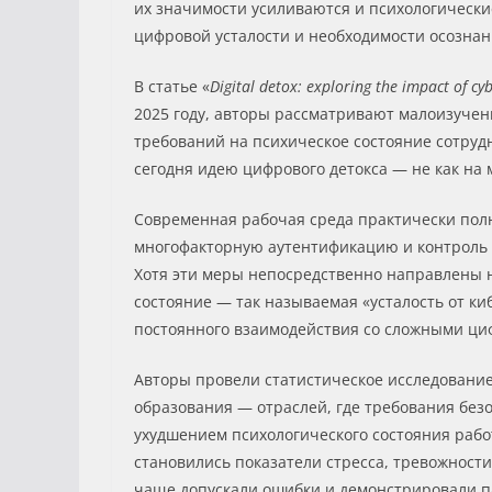
их значимости усиливаются и психологически
цифровой усталости и необходимости осознан
В статье «
Digital detox: exploring the impact of c
2025 году, авторы рассматривают малоизуче
требований на психическое состояние сотрудн
сегодня идею цифрового детокса — не как на 
Современная рабочая среда практически пол
многофакторную аутентификацию и контроль 
Хотя эти меры непосредственно направлены н
состояние — так называемая «усталость от к
постоянного взаимодействия со сложными ци
Авторы провели статистическое исследование
образования — отраслей, где требования без
ухудшением психологического состояния рабо
становились показатели стресса, тревожност
чаще допускали ошибки и демонстрировали п