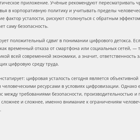
тическое приложение. Учёные рекомендуют пересматривать ч
овья в корпоративную политику и учитывать пределы человече
 фактор усталости, рискуют столкнуться с обратным эффектом
ет саму безопасность.
рует положительный сдвиг в понимании цифрового детокса. Ес
к временный отказа от смартфона или социальных сетей, — то
кой всей современной экономики, а значит, ответственность з
щих цифровую среду труда.
нстатирует: цифровая усталость сегодня является объективной
я человеческими ресурсами в условиях цифровизации. Однако 
нс между требованиями безопасности, производительностью и 
ё сложнее и сложнее, именно внимание к ограничениям челове
.