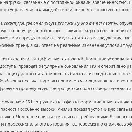
е нагрузки, связанные с постоянной онлайн‑вовлечённостью. 
ного управления взаимодействием человека с новыми техноло
ybersecurity fatigue on employee productivity and mental health
», опуб
нную сторону цифровой эпохи — влияние мер по обеспечению 
иков и их продуктивность. Результаты этого исследования, за
модный тренд, а как ответ на реальные изменения условий труд
ностью зависит от цифровых технологий. Компании усиливают 
доступа, проводят регулярные обновления ПО и оперативно р
а защиту данных и устойчивость бизнеса, исследование показы
ибербезопасности». Под этим понимается эмоциональное и ког
фровыми процедурами, требующего особой сосредоточенности
 с участием 351 сотрудника из сфер информационных технолог
опасности особенно высоки. Анализ показал устойчивую связь 
тников. Чем чаще они сталкивались с требованиями безопасно
и и профессионального выгорания. Одновременно снижалась эф
адение продуктивности.