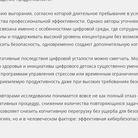
ию выгорания, согласно которой длительное пребывание в усл
ва профессиональной эффективности. Однако авторы уточняют
 связана именно с особенностями цифровой среды, где сотрудн
лы и поддерживать высокий уровень концентрации без возмож
сить безопасность, одновременно создают дополнительную ког
егативные последствия цифровой усталости можно смягчать. М
 здоровья и инициативы цифрового детокса существенно умен
, программам управления стрессом или временным ограничени
приемлемую продуктивность даже при высоких требованиях без
вторами исследовании понимается вовсе не как полный отказ о
тивных процедур, снижении количества повторяющихся задач
позволяет снизить когнитивную перегрузку без ущерба для без
огиях, но и в человеческом факторе: эффективная кибербезопа