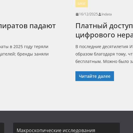
БЛОГ
16/12/2025
Indata
пиратов падают
Платный доступ
цифрового нер
аты в 2025 году теряли
В последние десятилетия И
дателей; бренды заняли
образом благодаря тому, ч
бесплатным. Можно было з
Читайте далее
Макроскопические исследования