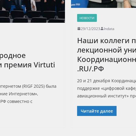
НОВОСТИ
29/12/2023
Indata
Наши коллеги п
лекционной ун
ародное
Координационн
премия Virtuti
.RU/.РФ
20 и 21 декабря Координа
тернетом (RIGF 2025) была
поддержке «цифровой кафе
ние Интернетом»,
авиационный институт» пр
РФ совместно с
Читайте далее