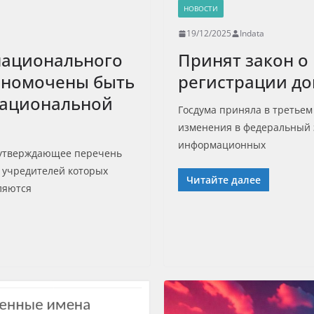
НОВОСТИ
19/12/2025
Indata
национального
Принят закон о
лномочены быть
регистрации д
национальной
Госдума приняла в третьем
изменения в федеральный 
информационных
 утверждающее перечень
 учредителей которых
Читайте далее
ляются