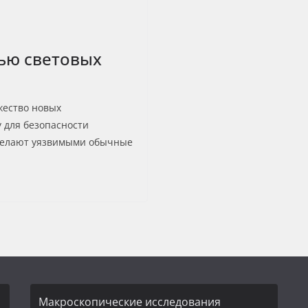
ью световых
жество новых
у для безопасности
 делают уязвимыми обычные
Макроскопические исследования