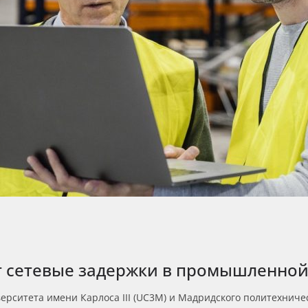
т сетевые задержки в промышленной
ерситета имени Карлоса III (UC3M) и Мадридского политехниче