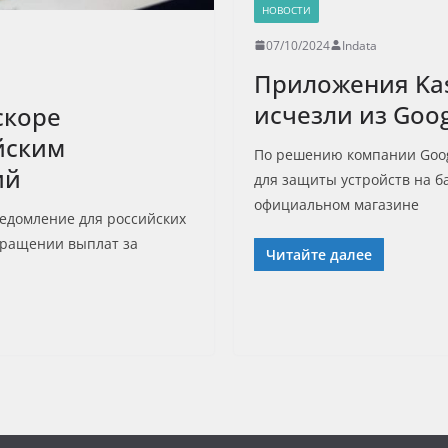
НОВОСТИ
07/10/2024
Indata
Приложения Kas
исчезли из Goog
скоре
йским
По решению компании Goog
ий
для защиты устройств на б
официальном магазине
едомление для российских
кращении выплат за
Читайте далее