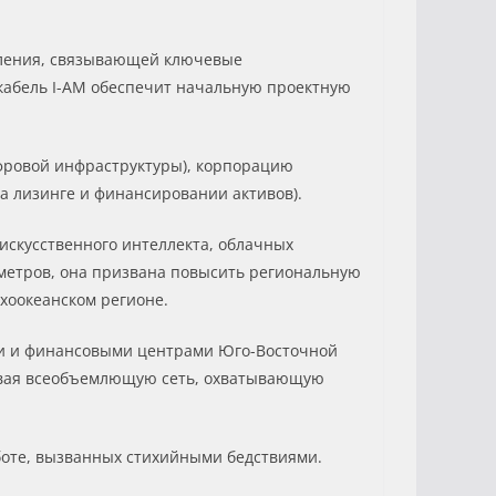
оления, связывающей ключевые
 кабель I-AM обеспечит начальную проектную
фровой инфраструктуры), корпорацию
 на лизинге и финансировании активов).
искусственного интеллекта, облачных
метров, она призвана повысить региональную
хоокеанском регионе.
и и финансовыми центрами Юго-Восточной
давая всеобъемлющую сеть, охватывающую
аботе, вызванных стихийными бедствиями.