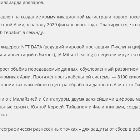
миллиарда долларов.
авлен на создание коммуникационной магистрали нового пок
чной Азии, к началу 2029 финансового года. Планируется, что
 терабит в секунду.
лидеров: NTT DATA (ведущий мировой поставщик IT-услуг и ци
 и инвестиций в бизнес), JA Mitsui Leasing (специализируется
 рост объёма передаваемых данных, обусловленный развитием 
номиках Азии. Протяжённость кабельной системы — 8100 кило
понии как важнейшего центра обработки данных в Азиатско-Ти
онию с Малайзией и Сингапуром, двумя важнейшими цифровым
ельные связи с Южной Кореей, Тайванем и Филиппинами, соз
она.
 географически разнесённых точках – для защиты от сбоев в р