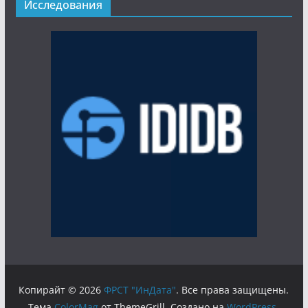
Исследования
Копирайт © 2026
ФРСТ "ИнДата"
. Все права защищены.
Тема
ColorMag
от ThemeGrill. Создано на
WordPress
.