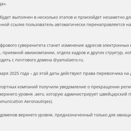
да».
 будет выполнен в несколько этапов и произойдет незаметно д
чной ссылке пользователь автоматически перенаправляется на
рового суверенитета станет изменение адресов электронных п
, приемной авиакомпании, отдела кадров и других структур, 
дить с почтового домена @yamalaero.ru.
аря 2025 года – до этой даты действуют права перевозчика на 
нспортных компаний получили уведомление о прекращении реги
рхнего уровня .aero, которую администрирует швейцарский п
mmunication Aeronautiqes).
х доменов верхнего уровня, предназначенный только для авиац