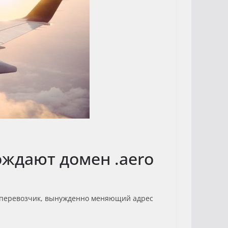
ождают домен .aero
виаперевозчик, вынужденно меняющий адрес