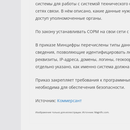
системы для работы с системой технического
сетях связи. В нём описано, какие данные ну
доступ уполномоченные органы.
По закону устанавливать СОРМ на свои сети с
В приказе Минцифры перечислены типы данны
сведения, позволяющие идентифицировать лю
реквизиты, IP-адреса, домены, логины, геоко
отдельно указано, как именно система должн
Приказ закрепляет требования к программным
необходима для обеспечения безопасности.
Источник:
Коммерсант
Изображение только для иллюстрации. Источник: Magnific.com.