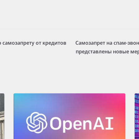
о самозапрету от кредитов
Самозапрет на спам-звон
представлены новые ме