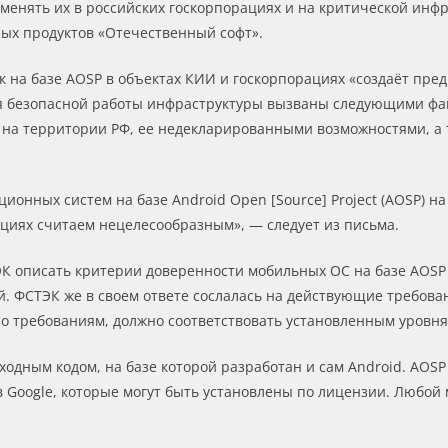
енять их в российских госкорпорациях и на критической инфра
ых продуктов «Отечественный софт».
 на базе AOSP в объектах КИИ и госкорпорациях «создаёт пред
ля безопасной работы инфраструктуры вызваны следующими фа
P на территории РФ, ее недекларированными возможностями, а 
ионных систем на базе Android Open [Source] Project (AOSP) 
циях считаем нецелесообразным», — следует из письма.
К описать критерии доверенности мобильных ОС на базе AOSP
й. ФСТЭК же в своем ответе сослалась на действующие требов
о требованиям, должно соответствовать установленным уровня
одным кодом, на базе которой разработан и сам Android. AOSP
 Google, которые могут быть установлены по лицензии. Любой м