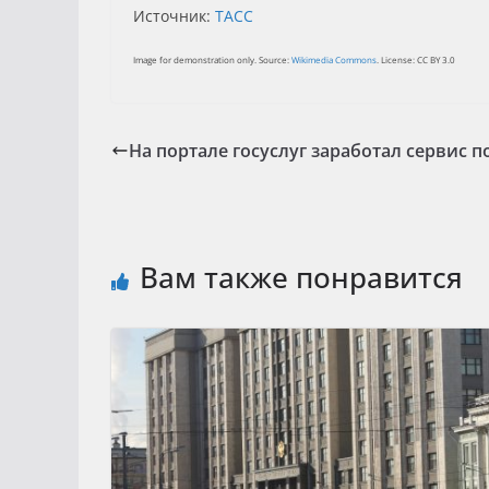
Источник:
ТАСС
Image for demonstration only. Source:
Wikimedia Commons
. License: CC BY 3.0
На портале госуслуг заработал сервис п
Вам также понравится