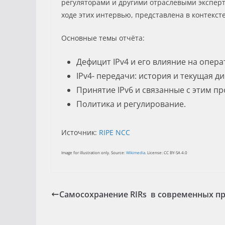
регуляторами и другими отраслевыми эксперт
ходе этих интервью, представлена в контекст
Основные темы отчёта:
Дефицит IPv4 и его влияние на опера
IPv4- передачи: история и текущая д
Принятие IPv6 и связанные с этим п
Политика и регулирование.
Источник:
RIPE NCC
Image for illustration only. Source:
Wikimedia
. License: CC BY-SA 4.0
Самосохранение RIRs в современных п