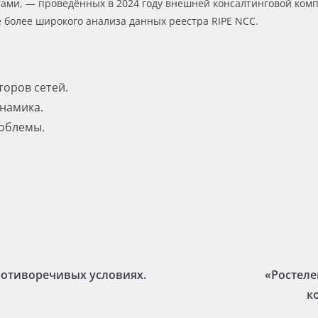
ами, — проведённых в 2024 году внешней консалтинговой ком
е более широкого анализа данных реестра RIPE NCC.
торов сетей.
инамика.
роблемы.
ротиворечивых условиях.
«Ростеле
к