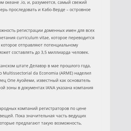
 океане .io, и, разумеется, самый свежий
перь проследовать и Кабо-Верде – островное
ожность регистрации доменных имен для всех
тания curriculum vitae, которое переводится
о, которое отправляют потенциальному
ожет составлять до 3,5 миллиарда человек.
канском штате Делавэр в мае прошлого года,
Multissectorial da Economia (ARME) наделил
ец Опе Ауойеми, известный как основатель
ой зоны в документах IANA указана компания
народных компаний регистраторов по цене
е вещей. Пока значительная часть ведущих
 которые предлагают такую возможность,