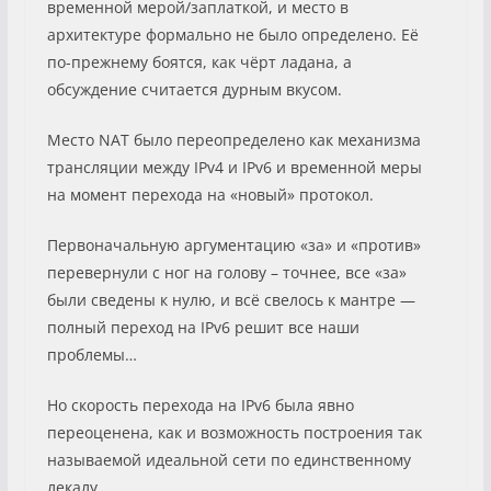
временной мерой/заплаткой, и место в
архитектуре формально не было определено. Её
по-прежнему боятся, как чёрт ладана, а
обсуждение считается дурным вкусом.
Место NAT было переопределено как механизма
трансляции между IPv4 и IPv6 и временной меры
на момент перехода на «новый» протокол.
Первоначальную аргументацию «за» и «против»
перевернули с ног на голову – точнее, все «за»
были сведены к нулю, и всё свелось к мантре —
полный переход на IPv6 решит все наши
проблемы…
Но скорость перехода на IPv6 была явно
переоценена, как и возможность построения так
называемой идеальной сети по единственному
лекалу.