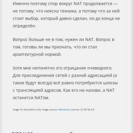
Именно поэтому спор вокруг NAT продолжается —
не потому, что неясна техника, а потому что за ней
стоит выбор, который давно сделан, но до конца не
определён.
Вопрос больше не в том, нужен ли NAT. Вопрос в
том, готовы ли мы признать, что он стал
архитектурной нормой.
Хотя мне непонятно это отрицание очевидного.
Для присоединения сетей с разной адресацией (а
такие будут всегда) всё равно потребуются шлюзы
с трансляцией адресов. Как его ни назови, а NAT
останется NATом.
Image for illustration only. Image source:
Wikimedia
. License: CC BY-SA 4.0