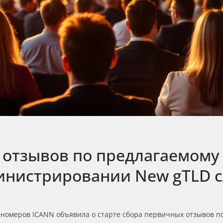
 отзывов по предлагаемому
инистрировании New gTLD 
номеров ICANN объявила о старте сбора первичных отзывов п