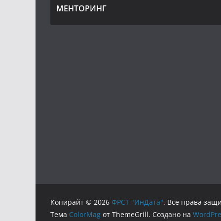
МЕНТОРИНГ
Копирайт © 2026
ФРСТ "ИнДата"
. Все права за
Тема
ColorMag
от ThemeGrill. Создано на
WordPre