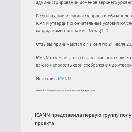
администрировании доменов верхнего уровня 
В соглашении излагаются права и обязанности
ICANN утвердит окончательные условия RA сл
кандидатами программы New gTLD.
Отзывы принимаются с 4 июня по 21 июля 202
ICANN отмечает, что соглашение пока являет
важно направить свои соображения до утвер
Источник:
ICANN
Image for illustration only. Image source: Freepik.com
ICANN представила первую группу получ
проекта