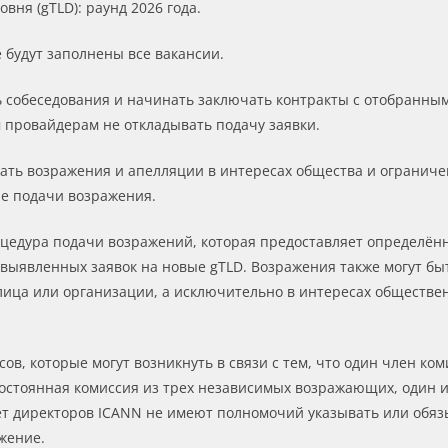
ня (gTLD): раунд 2026 года.
е будут заполнены все вакансии.
ь собеседования и начинать заключать контракты с отобранным
 провайдерам не откладывать подачу заявки.
ать возражения и апелляции в интересах общества и ограниче
сле подачи возражения.
роцедура подачи возражений, которая предоставляет определё
выявленных заявок на новые gTLD. Возражения также могут б
лица или организации, а исключительно в интересах обществен
в, которые могут возникнуть в связи с тем, что один член ком
остоянная комиссия из трех независимых возражающих, один и
вет директоров ICANN не имеют полномочий указывать или об
жение.