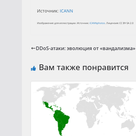
Источник:
ICANN
Изображение для иллюстрации. Источник:
iCANNphotos
. Лицензия: CC BY-SA 2.0
DDoS-атаки: эволюция от «вандализма»
Вам также понравится