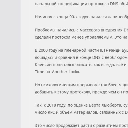
начальной спецификации протокола DNS объё
Начиная с конца 90-х годов начался лавиноо
Проблемы начались с массового внедрения DNS
сделали протокол менее управляемым. Это н
В 2000 году на пленарной части IETF Рэнди Б
лошадь?» и сравнил в конце DNS с верблюдом. 
Кленсин попытался описать, как всегда, всё и с
Time for Another Look».
Но психологическим прорывом стал блестящий 
добавить к этому протоколу, прежде чем он п
Так, к 2018 году, по оценке Бёрта Хьюберта, 
число RFC и объём материалов, связанных с D
Это число продолжает расти с развитием про