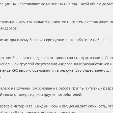
ации DNS составляют не менее 10-12 в год. Такой объём дела
 понимать DNS, сокращается. Сложность системы отталкивает н
тандартов.
е автора к нему были как крик души Бёрта обо всём наболевше
лютном большинстве далеки от процессов стандартизации. Ста
небольшой группой сверхквалифицированных разработчиков и 
 в виде RFC высоко оцениваются в резюме. Это существенно дл
;
далеко не случаен, он основан на работе группы активных раз
 связи от операторов и других потребителей.
ртов в Интернете. Каждый новый RFC добавляет сложность, уг
рблюда» Бёрт предложил следующие меры: