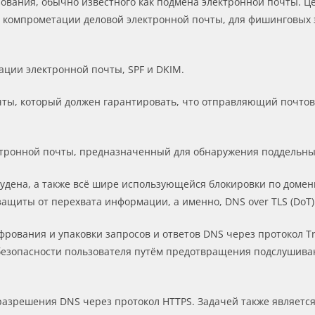
ования, обычно известного как подмена электронной почты. 
по компрометации деловой электронной почты, для фишинговых
ции электронной почты, SPF и DKIM.
чты, который должен гарантировать, что отправляющий почтов
тронной почты, предназначенный для обнаружения поддельных
оудена, а также всё шире использующейся блокировки по доме
щиты от перехвата информации, а именно, DNS over TLS (DoT) 
ования и упаковки запросов и ответов DNS через протокол Tran
езопасности пользователя путём предотвращения подслушива
азрешения DNS через протокол HTTPS. Задачей также являетс