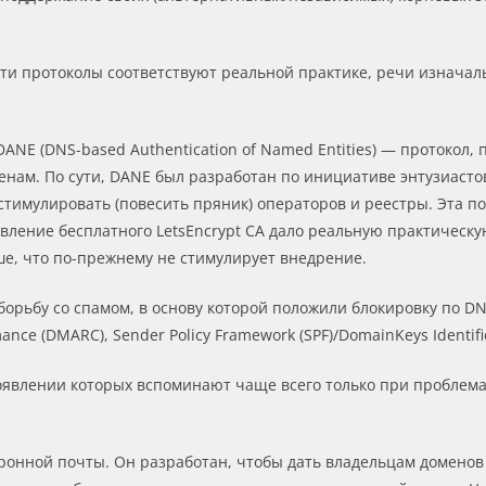
 эти протоколы соответствуют реальной практике, речи изначал
DANE (DNS-based Authentication of Named Entities) — протоко
енам. По сути, DANE был разработан по инициативе энтузиасто
стимулировать (повесить пряник) операторов и реестры. Эта п
 Появление бесплатного LetsEncrypt CA дало реальную практичес
, что по-прежнему не стимулирует внедрение.
борьбу со спамом, в основу которой положили блокировку по D
ance (DMARC), Sender Policy Framework (SPF)/DomainKeys Identifi
оявлении которых вспоминают чаще всего только при проблемах
ронной почты. Он разработан, чтобы дать владельцам домено