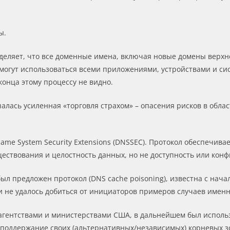
ы.
ределяет, что все доменные имена, включая новые домены верхне
могут использоваться всеми приложениями, устройствами и с
конца этому процессу не видно.
ачалась усиленная «торговля страхом» – опасения рисков в обла
me System Security Extensions (DNSSEC). Протокол обеспечив
ствования и целостность данных, но не доступность или кон
л предложен протокол (DNS cache poisoning), известна с начал
 не удалось добиться от инициаторов примеров случаев именно
гентствами и министерствами США, в дальнейшем был использ
 поддержание своих (альтернативных/независимых) корневых зо