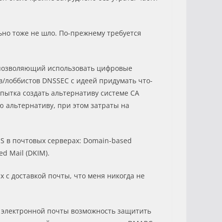
ьно тоже не шло. По-прежнему требуется
л, позволяющий использовать цифровые
в/лоббистов DNSSEС с идеей придумать что-
опытка создать альтернативу системе CA
кую альтернативу, при этом затраты на
NS в почтовых серверах: Domain-based
ed Mail (DKIM).
 с доставкой почты, что меня никогда не
в электронной почты возможность защитить