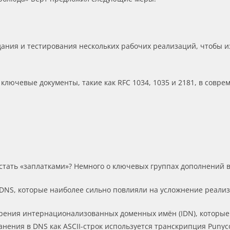
дания и тестирования нескольких рабочих реализаций, чтобы 
лючевые документы, такие как RFC 1034, 1035 и 2181, в совр
.
тать «заплатками»? Немного о ключевых группах дополнений в 
NS, которые наиболее сильно повлияли на усложнение реализ
едрения интернационализованных доменных имён (IDN), которы
анения в DNS как ASCII-строк используется транскрипция Punyco