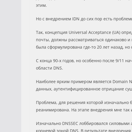
этим.
Но с внедрением IDN до сих пор есть проблем
Так, концепция Universal Acceptance (UA) оп
почты, должны рассматриваться одинаково и 
была сформулирована где-то 20 лет назад, но 
С конца 90-х годов, но особенно после 9/11 н
области DNS.
Наиболее ярким примером является Domain Na
данных, аутентифицированное отрицание суще
Проблема, для решения которой изначально бы
реанимирована. На этапе внедрения мне так и
Изначально DNSSEC лоббировался силовыми а
корневой зоной DNS. В результате внедрения