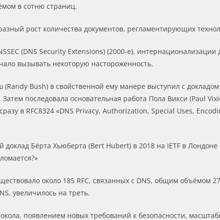
мом в сотню страниц.
бразный рост количества документов, регламентирующих техно
SEC (DNS Security Extensions) (2000-е), интернационализации 
ачало вызывать некоторую настороженность.
уш (Randy Bush) в свойственной ему манере выступил с докладо
Затем последовала основательная работа Пола Викси (Paul Vixi
разу в RFC8324 «DNS Privacy, Authorization, Special Uses, Encodin
доклад Бёрта Хьюберта (Bert Hubert) в 2018 на IETF в Лондон
оломается?»
существовало около 185 RFC, связанных с DNS, общим объёмом 27
NS, увеличилось на треть.
токола, появлением новых требований к безопасности, масшта