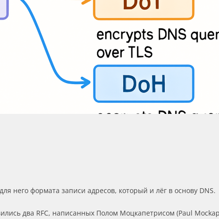
 для него формата записи адресов, который и лёг в основу DNS.
вились два RFC, написанных Полом Моцкапетрисом (Paul Mockap