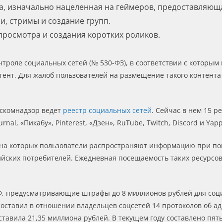
ма, изначально нацеленная на геймеров, предоставляю
и, стримы и создание групп.
просмотра и создания коротких роликов.
онтроле социальных сетей (№ 530-ФЗ), в соответствии с котор
ент. Для жалоб пользователей на размещение такого контента
оскомнадзор ведет
реестр социальных сетей
. Сейчас в нем 15 р
ournal, «Пикабу», Pinterest, «Дзен», RuTube, Twitch, Discord и Yapp
, на которых пользователи распространяют информацию при п
ийских потребителей. Ежедневная посещаемость таких ресурсов
Ф, предусматривающие штрафы до 8 миллионов рублей для соц
составил в отношении владельцев соцсетей 14 протоколов об 
тавила 21,35 миллиона рублей. В текущем году составлено пять