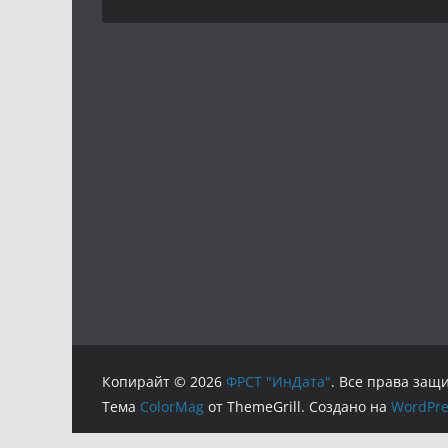
Копирайт © 2026
ФРСТ "ИнДата"
. Все права за
Тема
ColorMag
от ThemeGrill. Создано на
WordPre