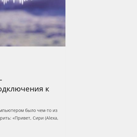
—
одключения к
омпьютером было чем-то из
ить: «Привет, Сири (Alexa,