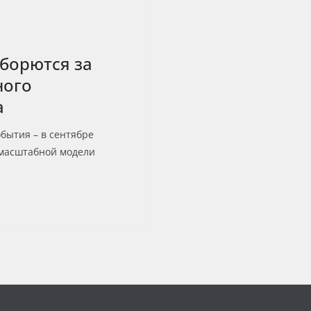
 борются за
ного
а
бытия – в сентябре
 масштабной модели