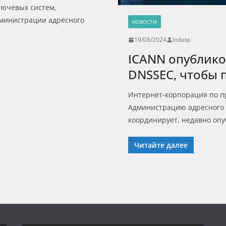
лючевых систем,
министрации адресного
НОВОСТИ
19/08/2024
Indata
ICANN опублико
DNSSEC, чтобы п
Интернет-корпорация по п
Администрацию адресного 
координирует, недавно опу
Читайте далее