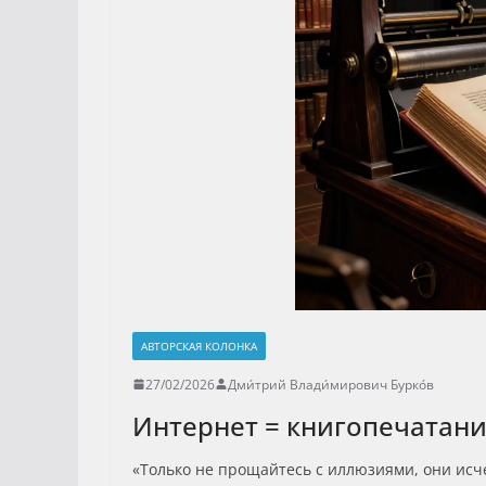
АВТОРСКАЯ КОЛОНКА
27/02/2026
Дми́трий Влади́мирович Бурко́в
Интернет = книгопечатан
«Только не прощайтесь с иллюзиями, они исчез