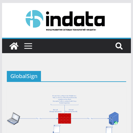
GlobalSign